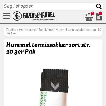
0
Forside
/
Husholdning
/
Textilvarer
/
Hummel tennissokker sort str. 10
3er Pak
Hummel tennissokker sort str.
10 3er Pak