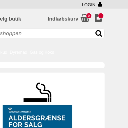
LOGIN
0
ælg butik
Indkøbskurv
skud
Dyremad
Gas og Koks