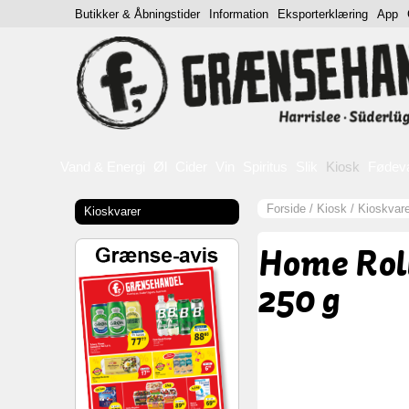
Butikker & Åbningstider
Information
Eksporterklæring
App
Vand & Energi
Øl
Cider
Vin
Spiritus
Slik
Kiosk
Fødev
Forside
/
Kiosk
/
Kioskvare
Kioskvarer
Home Roll
250 g