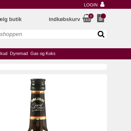
LOGIN
0
ælg butik
Indkøbskurv
skud
Dyremad
Gas og Koks