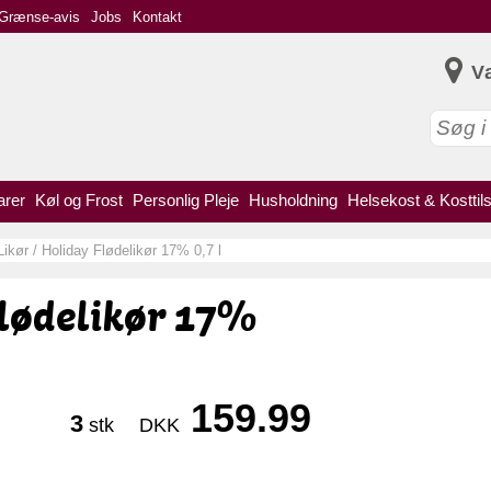
Grænse-avis
Jobs
Kontakt
V
arer
Køl og Frost
Personlig Pleje
Husholdning
Helsekost & Kosttil
Likør
/
Holiday Flødelikør 17% 0,7 l
lødelikør 17%
159.99
3
stk
DKK