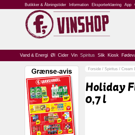
Butikker & Åbningstider
Information
Eksporterklæring
App
Vand & Energi
Øl
Cider
Vin
Spiritus
Slik
Kiosk
Fødev
Forside
/
Spiritus
/
Cream 
Holiday F
0,7 l