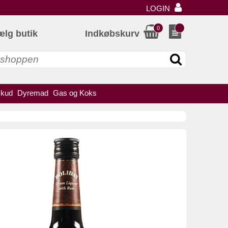
LOGIN
0
ælg butik
Indkøbskurv
skud
Dyremad
Gas og Koks