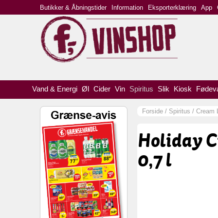
Butikker & Åbningstider
Information
Eksporterklæring
App
Vand & Energi
Øl
Cider
Vin
Spiritus
Slik
Kiosk
Fødev
Forside
/
Spiritus
/
Cream 
Holiday 
0,7 l