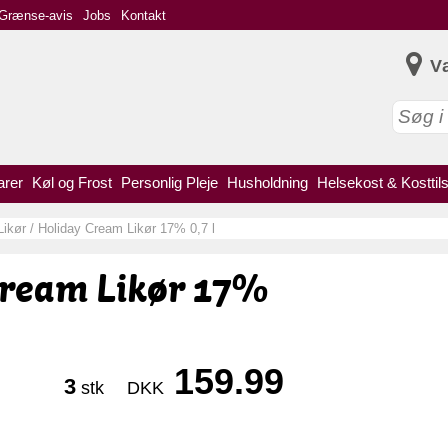
Grænse-avis
Jobs
Kontakt
V
arer
Køl og Frost
Personlig Pleje
Husholdning
Helsekost & Kosttil
Likør
/
Holiday Cream Likør 17% 0,7 l
Cream Likør 17%
159.99
3
stk
DKK