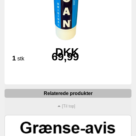
DKK
69,99
1
stk
Relaterede produkter
[Til top]