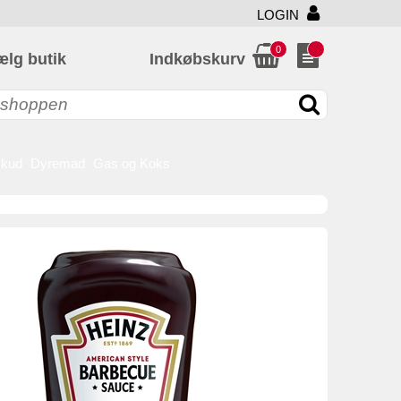
LOGIN
0
ælg butik
Indkøbskurv
skud
Dyremad
Gas og Koks