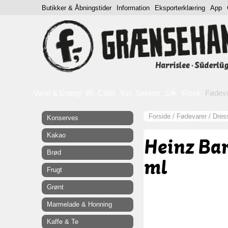
Butikker & Åbningstider
Information
Eksporterklæring
App
Vand & Energi
Øl
Cider
Vin
Spiritus
Slik
Kiosk
Fødev
Forside
/
Fødevarer
/
Dres
Konserves
Kakao
Heinz Ba
Brød
ml
Frugt
Grønt
Marmelade & Honning
Kaffe & Te