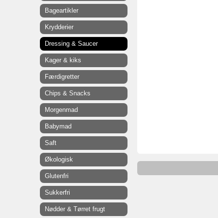
Bageartikler
Krydderier
Dressing & Saucer
Kager & kiks
Færdigretter
Chips & Snacks
Morgenmad
Babymad
Saft
Økologisk
Glutenfri
Sukkerfri
Nødder & Tørret frugt