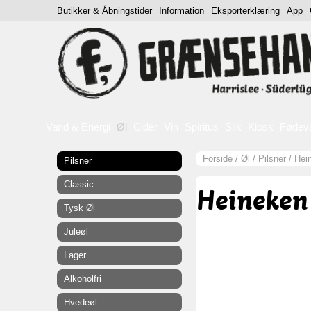
Butikker & Åbningstider
Information
Eksporterklæring
App
Vand & Energi
Øl
Cider
Vin
Spiritus
Slik
Kiosk
Fødev
Forside
/
Øl
/
Pilsner
/
Hei
Pilsner
Classic
Heineken 
Tysk Øl
Juleøl
Lager
Alkoholfri
Hvedeøl