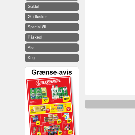
Guldøl
Øl i flasker
Special Øl
Påskeøl
Ale
Keg