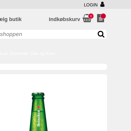
LOGIN
0
ælg butik
Indkøbskurv
skud
Dyremad
Gas og Koks