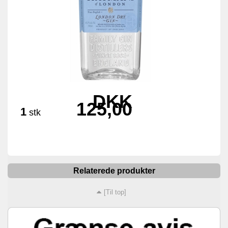
DKK
125,00
1
stk
Relaterede produkter
[Til top]