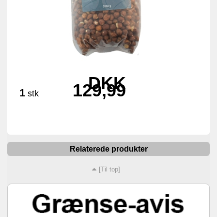
DKK
129,99
1
stk
Relaterede produkter
[Til top]