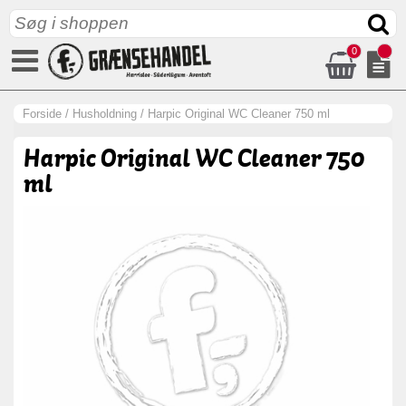
0
Forside
/
Husholdning
/
Harpic Original WC Cleaner 750 ml
Harpic Original WC Cleaner 750
ml