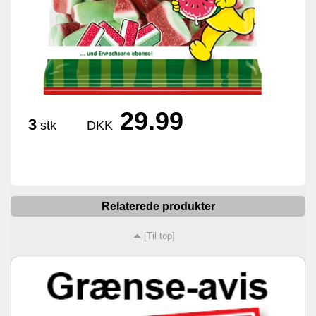
29.99
3
stk
DKK
Relaterede produkter
[Til top]