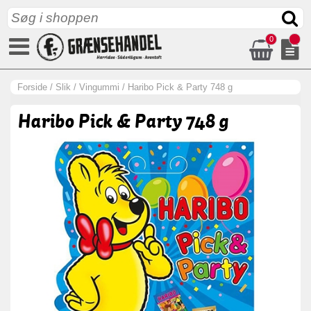
0
Forside
/
Slik
/
Vingummi
/
Haribo Pick & Party 748 g
Haribo Pick & Party 748 g