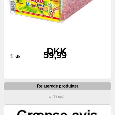
DKK
59,99
1
stk
Relaterede produkter
[Til top]