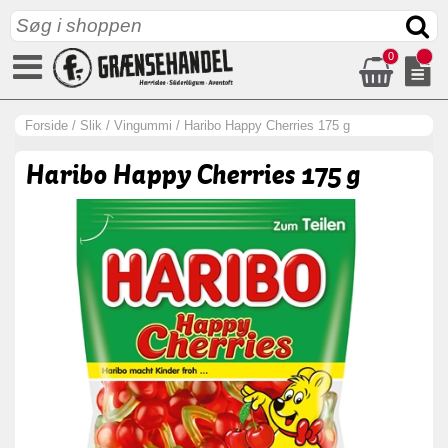
0
Forside
/
Slik
/
Vingummi
/
Haribo Happy Cherries 175 g
Haribo Happy Cherries 175 g