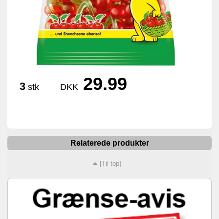
29.99
3
stk
DKK
Relaterede produkter
[Til top]