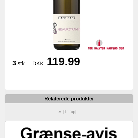
119.99
3
stk
DKK
Relaterede produkter
[Til top]