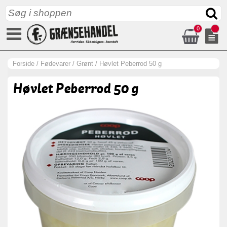
0
Forside
/
Fødevarer
/
Grønt
/
Høvlet Peberrod 50 g
Høvlet Peberrod 50 g