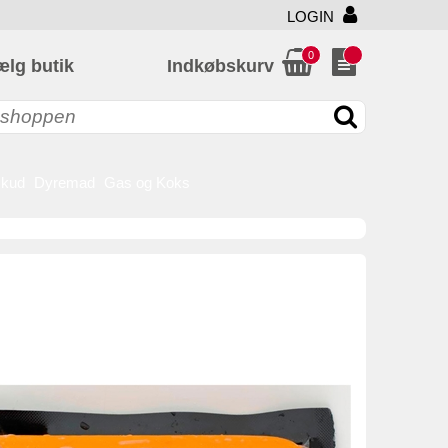
LOGIN
0
ælg butik
Indkøbskurv
skud
Dyremad
Gas og Koks