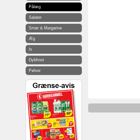
Pålæg
Salater
Smør & Margarine
Æg
Is
Dybfrost
Pølser