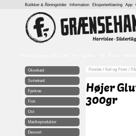
Butikker & Åbningstider
Information
Eksporterklæring
App
Vand & Energi
Øl
Cider
Vin
Spiritus
Slik
Kiosk
Fødev
Forside
/
Køl og Frost
/
På
Oksekød
Svinekød
Højer Glu
Fjerkræ
300gr
Fisk
Ost
Mælkeprodukter
Dessert