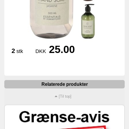
25.00
2
stk
DKK
Relaterede produkter
[Til top]