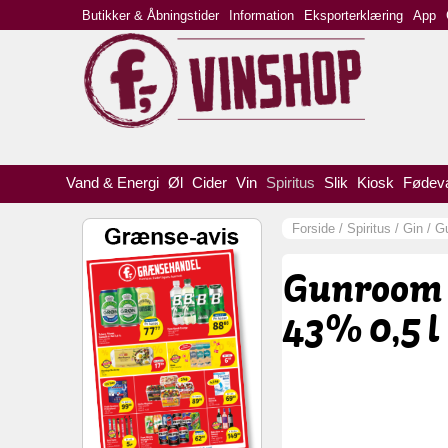
Butikker & Åbningstider
Information
Eksporterklæring
App
Vand & Energi
Øl
Cider
Vin
Spiritus
Slik
Kiosk
Fødev
Forside
/
Spiritus
/
Gin
/
Gu
Gunroom 
43% 0,5 l