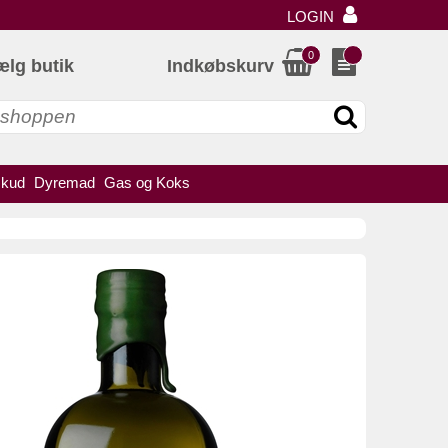
LOGIN
0
ælg butik
Indkøbskurv
skud
Dyremad
Gas og Koks