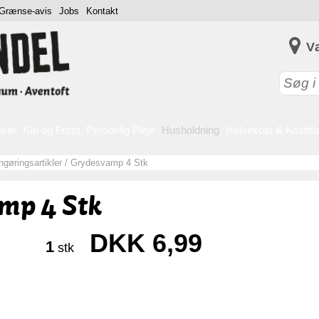
Grænse-avis
Jobs
Kontakt
V
arer
Køl og Frost
Personlig Pleje
Husholdning
Helsekost & Kosttil
gøringsartikler
/
Grydesvamp 4 Stk
mp 4 Stk
DKK 6,99
1
stk