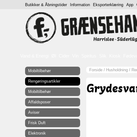
Butikker & Åbningstider
Information
Eksporterklæring
App
Vand & Energi
Øl
Cider
Vin
Spiritus
Slik
Kiosk
Fødev
Forside
/
Husholdning
/
Ren
Mobiltilbehør
Rengøringsartikler
Grydesva
Mobiltilbehør
Affaldsposer
Aviser
Frisk Duft
Elektronik