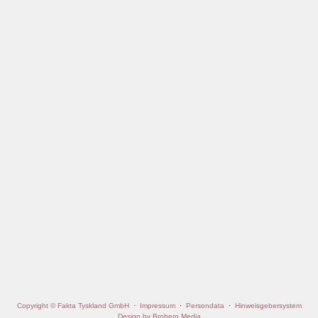
Copyright © Fakta Tyskland GmbH
·
Impressum
·
Persondata
·
Hinweisgebersystem
Design by Broberg Media