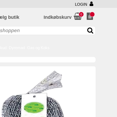
LOGIN
0
ælg butik
Indkøbskurv
skud
Dyremad
Gas og Koks