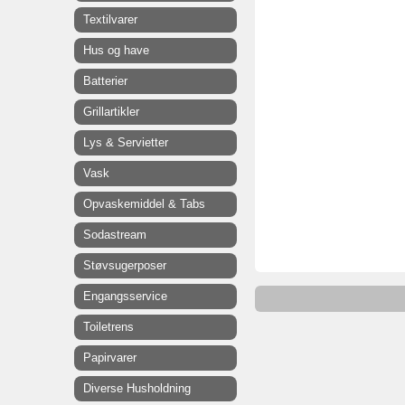
Textilvarer
Hus og have
Batterier
Grillartikler
Lys & Servietter
Vask
Opvaskemiddel & Tabs
Sodastream
Støvsugerposer
Engangsservice
Toiletrens
Papirvarer
Diverse Husholdning