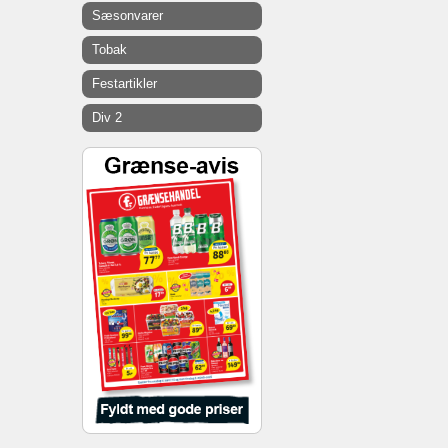
Sæsonvarer
Tobak
Festartikler
Div 2