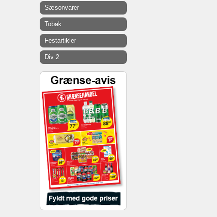
Sæsonvarer
Tobak
Festartikler
Div 2