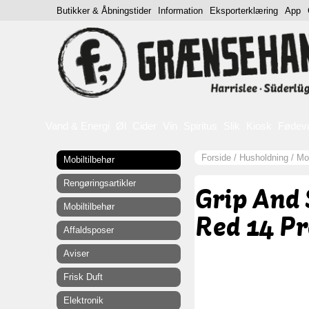
Butikker & Åbningstider
Information
Eksporterklæring
App
Vand & Energi
Øl
Cider
Vin
Spiritus
Slik
Kiosk
Fødev
Forside
/
Husholdning
/
Mob
Mobiltilbehør
Rengøringsartikler
Grip And 
Mobiltilbehør
Red 14 Pr
Affaldsposer
Aviser
Frisk Duft
Elektronik