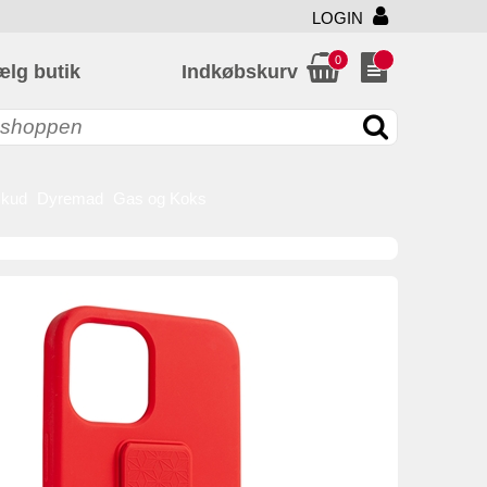
LOGIN
0
ælg butik
Indkøbskurv
skud
Dyremad
Gas og Koks