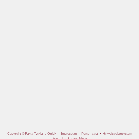
Copyright © Fakta Tyskland GmbH
·
Impressum
·
Persondata
·
Hinweisgebersystem
Design by Broberg Media