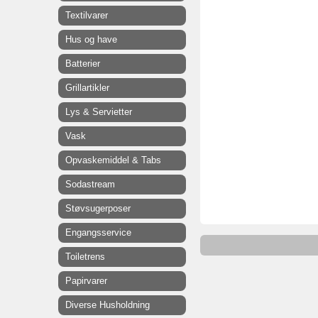
Textilvarer
Hus og have
Batterier
Grillartikler
Lys & Servietter
Vask
Opvaskemiddel & Tabs
Sodastream
Støvsugerposer
Engangsservice
Toiletrens
Papirvarer
Diverse Husholdning