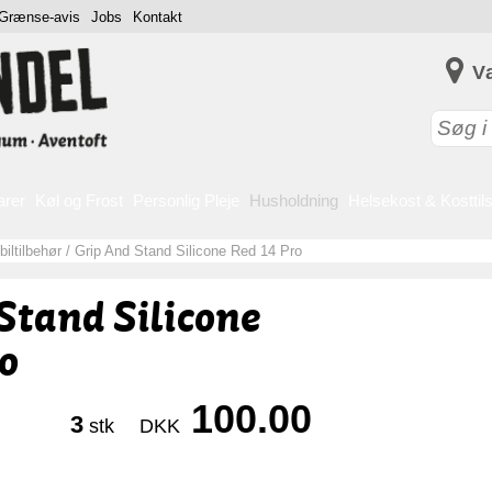
Grænse-avis
Jobs
Kontakt
V
arer
Køl og Frost
Personlig Pleje
Husholdning
Helsekost & Kosttil
iltilbehør
/
Grip And Stand Silicone Red 14 Pro
Stand Silicone
o
100.00
3
stk
DKK