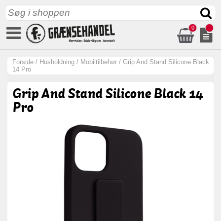
0
Forside
/
Husholdning
/
Mobiltilbehør
/
Grip And Stand Silicone Black
14 Pro
Grip And Stand Silicone Black 14
Pro