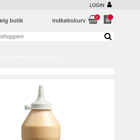
LOGIN
0
ælg butik
Indkøbskurv
skud
Dyremad
Gas og Koks