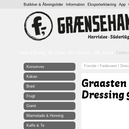
Butikker & Åbningstider
Information
Eksporterklæring
App
Vand & Energi
Øl
Cider
Vin
Spiritus
Slik
Kiosk
Fødev
Forside
/
Fødevarer
/
Dres
Konserves
Kakao
Graasten 
Brød
Dressing 
Frugt
Grønt
Marmelade & Honning
Kaffe & Te