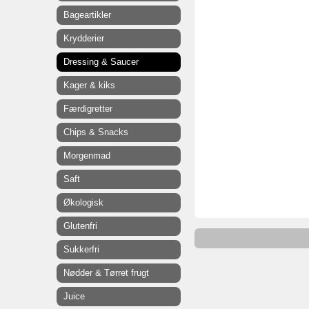
Bageartikler
Krydderier
Dressing & Saucer
Kager & kiks
Færdigretter
Chips & Snacks
Morgenmad
Saft
Økologisk
Glutenfri
Sukkerfri
Nødder & Tørret frugt
Juice