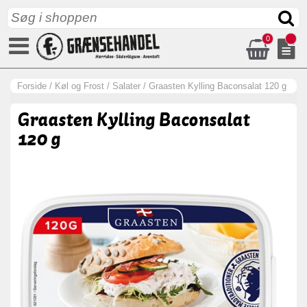
0
Forside
/
Køl og Frost
/
Salater
/
Graasten Kylling Baconsalat 120 g
Graasten Kylling Baconsalat
120 g