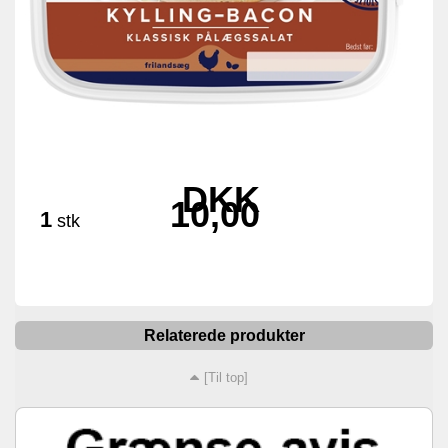
DKK
10,00
1
stk
Relaterede produkter
[Til top]