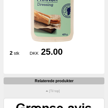
25.00
2
stk
DKK
Relaterede produkter
[Til top]