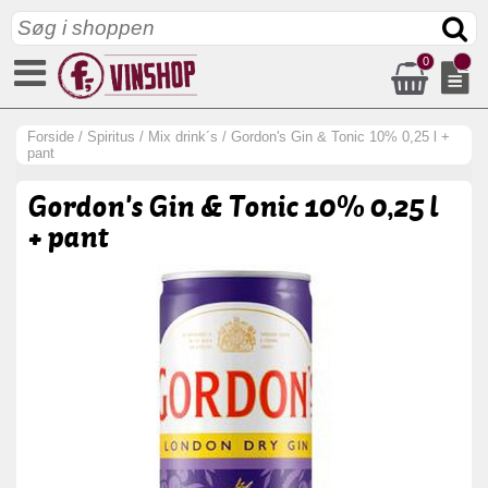
0
Forside
/
Spiritus
/
Mix drink´s
/
Gordon's Gin & Tonic 10% 0,25 l +
pant
Gordon's Gin & Tonic 10% 0,25 l
+ pant