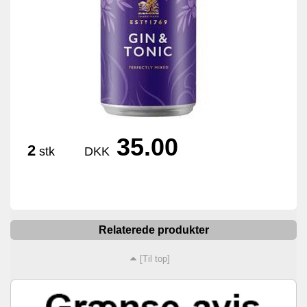
35.00
2
stk
DKK
Relaterede produkter
[Til top]