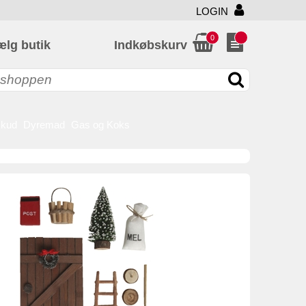
LOGIN
0
ælg butik
Indkøbskurv
skud
Dyremad
Gas og Koks