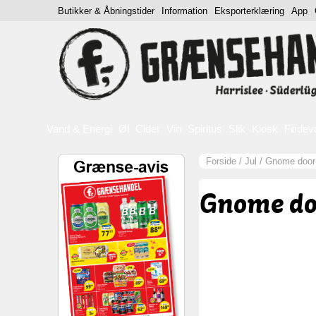
Butikker & Åbningstider
Information
Eksporterklæring
App
Vand & Energi
Øl
Cider
Vin
Spiritus
Slik
Kiosk
Fødev
Forside
/
Jul
/
Gnome door
Gnome do