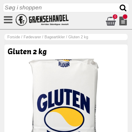
0
Forside
/
Fødevarer
/
Bageartikler
/
Gluten 2 kg
Gluten 2 kg