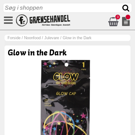
0
Forside
/
Noonfood
/
Julevare
/
Glow in the Dark
Glow in the Dark