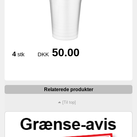
50.00
4
stk
DKK
Relaterede produkter
[Til top]