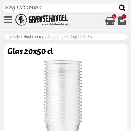
0
Forside
/
Husholdning
/
Grillartikler
/
Glas 20x50 cl
Glas 20x50 cl