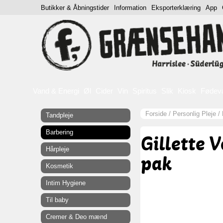
Butikker & Åbningstider
Information
Eksporterklæring
App
Vand & Energi
Øl
Cider
Vin
Spiritus
Slik
Kiosk
Fødev
Forside
/
Personlig Pleje
/
Tandpleje
Barbering
Gillette 
Hårpleje
pak
Kosmetik
Intim Hygiene
Til baby
Cremer & Deo mænd