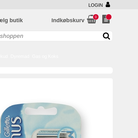
LOGIN
0
ælg butik
Indkøbskurv
skud
Dyremad
Gas og Koks