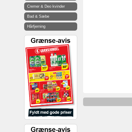
Cremer & Deo kvinder
Bad & Sæbe
Hårfjerning