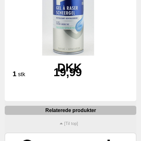
DKK
19,99
1
stk
Relaterede produkter
[Til top]