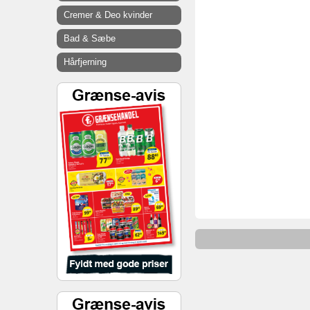
Cremer & Deo kvinder
Bad & Sæbe
Hårfjerning