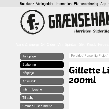
Butikker & Åbningstider
Information
Eksporterklæring
App
Vand & Energi
Øl
Cider
Vin
Spiritus
Slik
Kiosk
Fødev
Forside
/
Personlig Pleje
/
Tandpleje
Barbering
Gillette 
Hårpleje
200ml
Kosmetik
Intim Hygiene
Til baby
Cremer & Deo mænd