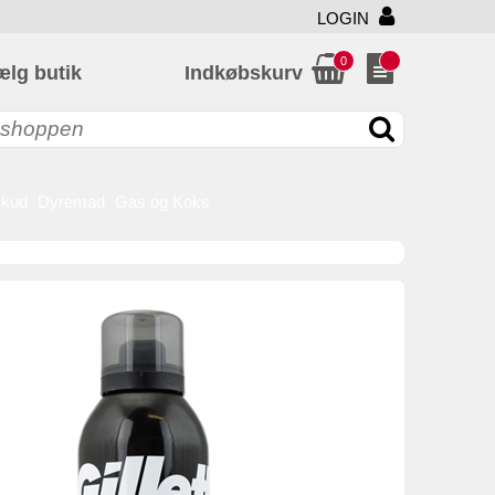
LOGIN
0
ælg butik
Indkøbskurv
skud
Dyremad
Gas og Koks