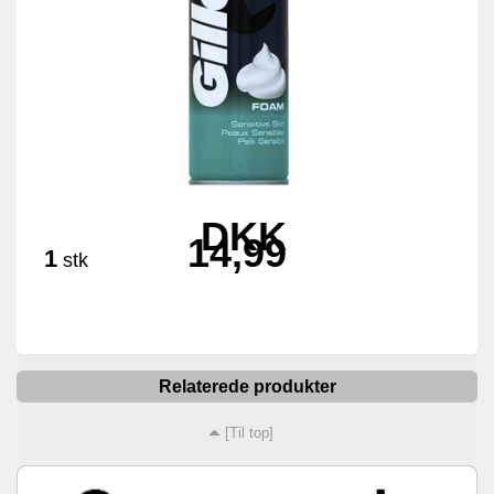
DKK
14,99
1
stk
Relaterede produkter
[Til top]