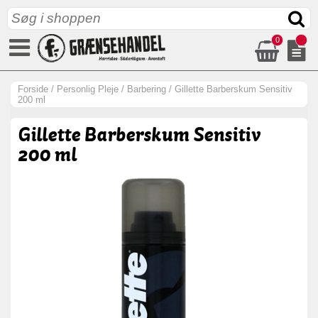
0
Forside
/
Personlig Pleje
/
Barbering
/
Gillette Barberskum Sensitiv
200 ml
Gillette Barberskum Sensitiv
200 ml