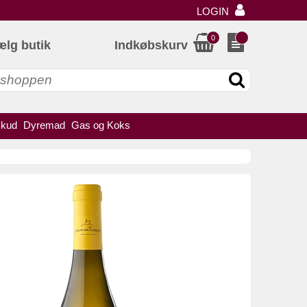
LOGIN
0
ælg butik
Indkøbskurv
skud
Dyremad
Gas og Koks