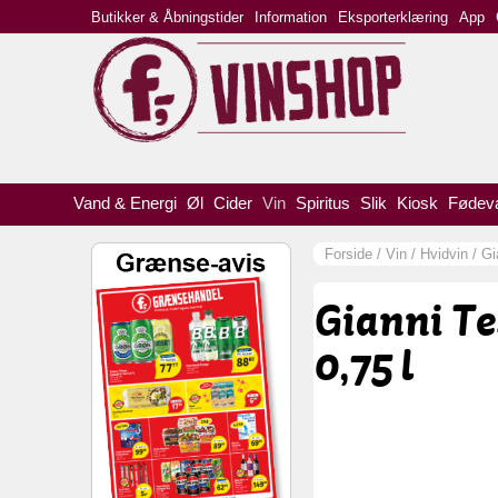
Butikker & Åbningstider
Information
Eksporterklæring
App
Vand & Energi
Øl
Cider
Vin
Spiritus
Slik
Kiosk
Fødev
Forside
/
Vin
/
Hvidvin
/
Gi
Gianni Te
0,75 l