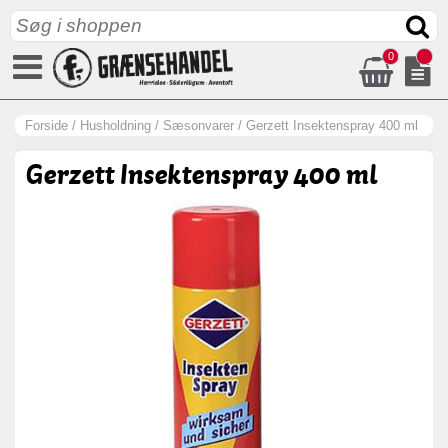
0
Forside
/
Husholdning
/
Sæsonvarer
/
Gerzett Insektenspray 400 ml
Gerzett Insektenspray 400 ml