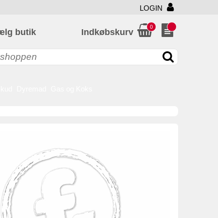
LOGIN
0
ælg butik
Indkøbskurv
skud
Dyremad
Gas og Koks