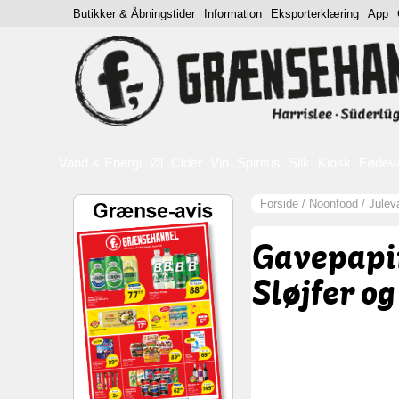
Butikker & Åbningstider
Information
Eksporterklæring
App
Vand & Energi
Øl
Cider
Vin
Spiritus
Slik
Kiosk
Fødev
Forside
/
Noonfood
/
Julev
Gavepapi
Sløjfer o