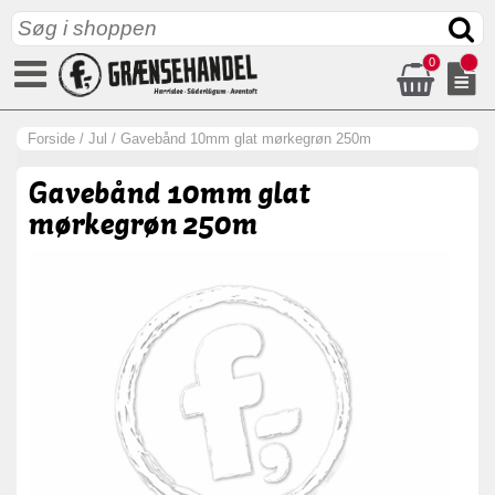
0
Forside
/
Jul
/
Gavebånd 10mm glat mørkegrøn 250m
Gavebånd 10mm glat
mørkegrøn 250m