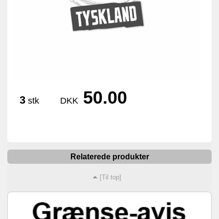
50.00
3
stk
DKK
Relaterede produkter
[Til top]