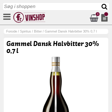
0
Forside
/
Spiritus
/
Bitter
/
Gammel Dansk Halvbitter 30% 0,7 l
Gammel Dansk Halvbitter 30%
0,7 l