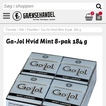
0
Forside
/
Slik
/
Pastiller
/
Ga-Jol Hvid Mint 8-pak 184 g
Ga-Jol Hvid Mint 8-pak 184 g