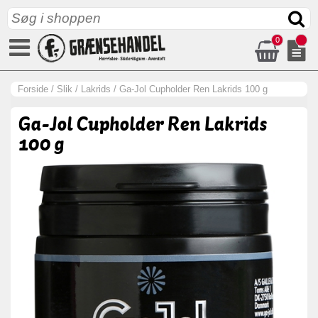
0
Forside
/
Slik
/
Lakrids
/
Ga-Jol Cupholder Ren Lakrids 100 g
Ga-Jol Cupholder Ren Lakrids
100 g