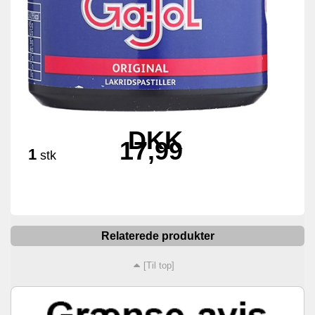
DKK
17,99
1
stk
Relaterede produkter
[Til top]