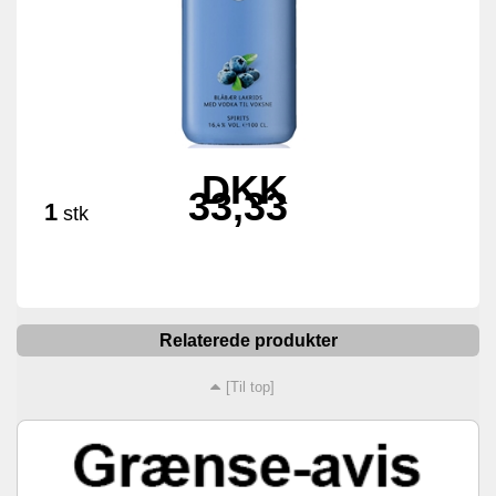
DKK
33,33
1
stk
Relaterede produkter
[Til top]