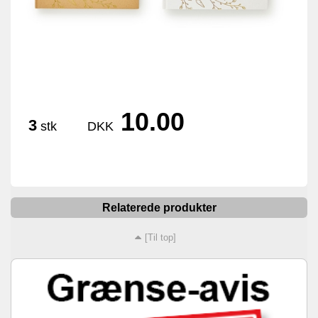
10.00
3
stk
DKK
Relaterede produkter
[Til top]