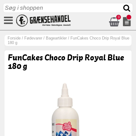
0
Forside
/
Fødevarer
/
Bageartikler
/
FunCakes Choco Drip Royal Blue
180 g
FunCakes Choco Drip Royal Blue
180 g