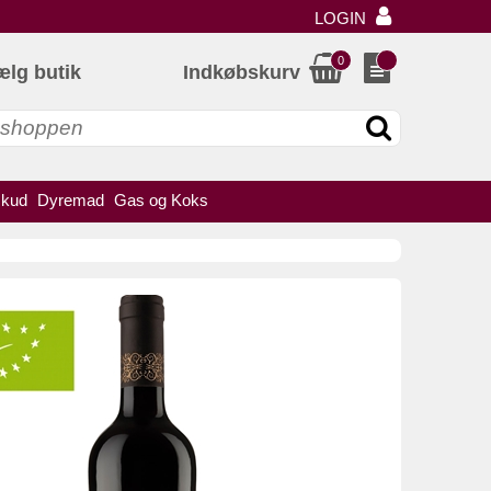
LOGIN
0
ælg butik
Indkøbskurv
skud
Dyremad
Gas og Koks