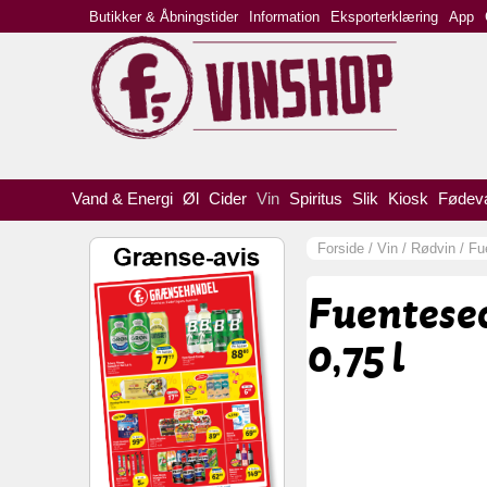
Butikker & Åbningstider
Information
Eksporterklæring
App
Vand & Energi
Øl
Cider
Vin
Spiritus
Slik
Kiosk
Fødev
Forside
/
Vin
/
Rødvin
/
Fu
Fuentesec
0,75 l