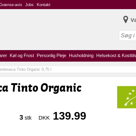
Grænse-avis
Jobs
Kontakt
V
arer
Køl og Frost
Personlig Pleje
Husholdning
Helsekost & Kosttil
enteseca Tinto Organic 0,75 l
a Tinto Organic
139.99
3
stk
DKK