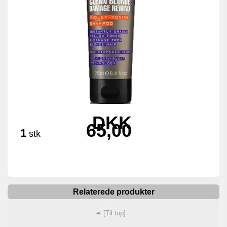
DKK
65,00
1
stk
Relaterede produkter
[Til top]