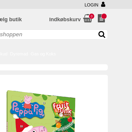
LOGIN
0
ælg butik
Indkøbskurv
skud
Dyremad
Gas og Koks