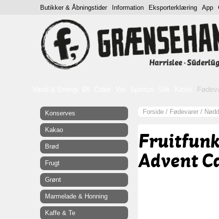
Butikker & Åbningstider
Information
Eksporterklæring
App
Vand & Energi
Øl
Cider
Vin
Spiritus
Slik
Kiosk
Fødev
Forside
/
Fødevarer
/
Nødde
Konserves
Kakao
Fruitfunk
Brød
Advent Ca
Frugt
Grønt
Marmelade & Honning
Kaffe & Te