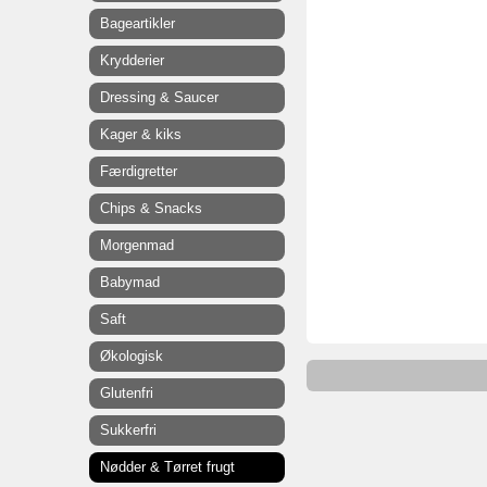
Bageartikler
Krydderier
Dressing & Saucer
Kager & kiks
Færdigretter
Chips & Snacks
Morgenmad
Babymad
Saft
Økologisk
Glutenfri
Sukkerfri
Nødder & Tørret frugt