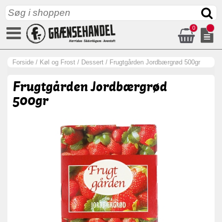
0
Forside
/
Køl og Frost
/
Dessert
/
Frugtgården Jordbærgrød 500gr
Frugtgården Jordbærgrød
500gr