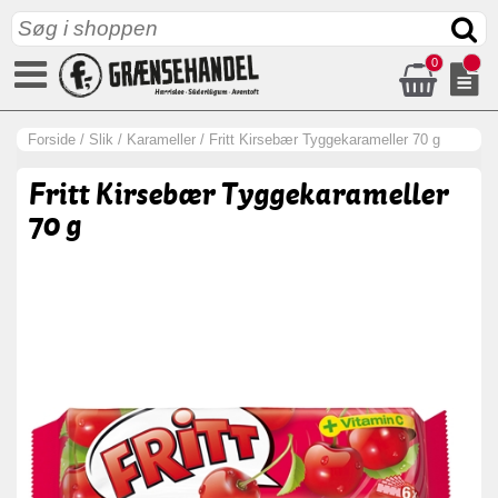
0
Forside
/
Slik
/
Karameller
/
Fritt Kirsebær Tyggekarameller 70 g
Fritt Kirsebær Tyggekarameller
70 g