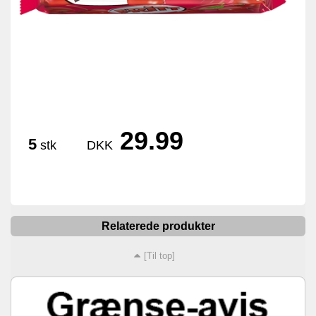
29.99
5
stk
DKK
Relaterede produkter
[Til top]